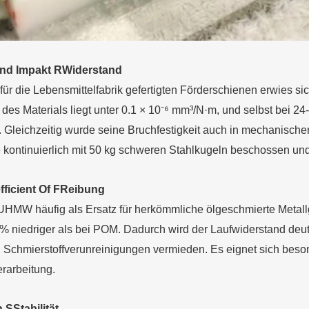
nd
I
mpakt
R
Widerstand
 für die Lebensmittelfabrik gefertigten Förderschienen erwies 
 des Materials liegt unter 0.1 × 10⁻⁶ mm³/N·m, und selbst bei 2
. Gleichzeitig wurde seine Bruchfestigkeit auch in mechanisc
 kontinuierlich mit 50 kg schweren Stahlkugeln beschossen und 
fficient
O
f
F
Reibung
HMW häufig als Ersatz für herkömmliche ölgeschmierte Metallgle
% niedriger als bei POM. Dadurch wird der Laufwiderstand deut
 Schmierstoffverunreinigungen vermieden. Es eignet sich beso
rarbeitung.
h
S
Stabilität