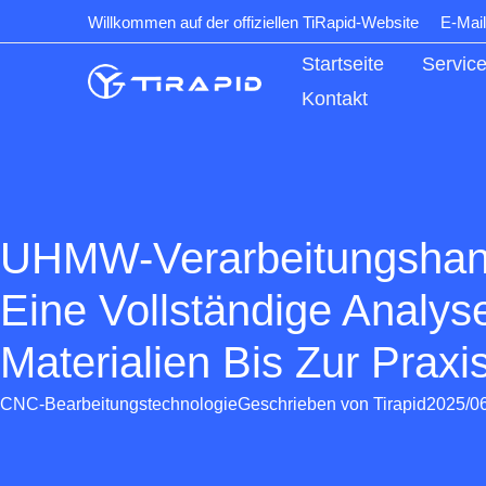
Zum
Willkommen auf der offiziellen TiRapid-Website
E-Mail
Inhalt
Startseite
Servic
Kontakt
UHMW-Verarbeitungshan
Eine Vollständige Analy
Materialien Bis Zur Praxi
CNC-Bearbeitungstechnologie
Geschrieben von
Tirapid
2025/0