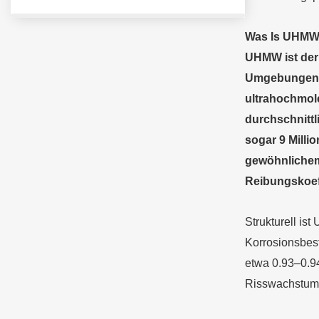
Was
I
s UHM
UHMW ist der 
Umgebungen m
ultrahochmole
durchschnittl
sogar 9 Millio
gewöhnlichem 
Reibungskoeff
Strukturell is
Korrosionsbest
etwa 0.93–0.94
Risswachstums