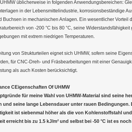
 UHMW üblicherweise in folgenden Anwendungsbereichen: Glei
erlagen in der Lebensmittelindustrie, korrosionsbeständige A
d Buchsen in mechanischen Anlagen. Ein wesentlicher Vorteil die
aturbereich von -200 °C bis 80 °C, seine Widerstandsfähigkeit
gebungen mit extrem niedrigen Temperaturen.
itung von Strukturteilen eignet sich UHMW, sofern seine Eige
den, für CNC-Dreh- und Fräsbearbeitungen mit einer Genauigkeit
stung als auch Kosten berücksichtigt.
mance
C
Eigenschaften
O
f UHMW
uptgründe für meine Wahl von UHMW-Material sind seine h
 und seine lange Lebensdauer unter rauen Bedingungen. Der
tigkeit ist siebenmal höher als die von Kohlenstoffstahl un
t erreicht bis zu 1.5 kJ/m² und selbst bei -50 °C ist es noch