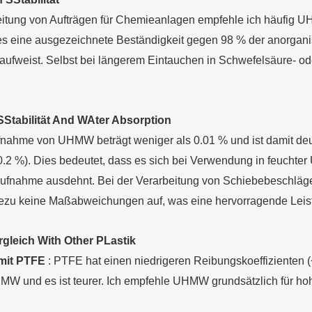
eitung von Aufträgen für Chemieanlagen empfehle ich häufig 
es eine ausgezeichnete Beständigkeit gegen 98 % der anorgani
 aufweist. Selbst bei längerem Eintauchen in Schwefelsäure- 
S
Stabilität
A
nd
W
Ater
A
bsorption
nahme von UHMW beträgt weniger als 0.01 % und ist damit deut
2 %). Dies bedeutet, dass es sich bei Verwendung in feuchter
aufnahme ausdehnt. Bei der Verarbeitung von Schiebebeschläge
zu keine Maßabweichungen auf, was eine hervorragende Leistu
rgleich
W
ith
O
ther
P
Lastik
mit PTFE
: PTFE hat einen niedrigeren Reibungskoeffizienten (~0
MW und es ist teurer. Ich empfehle UHMW grundsätzlich für ho