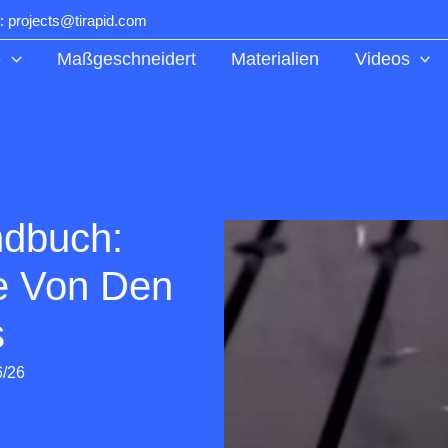
: projects@tirapid.com
e
Maßgeschneidert
Materialien
Videos
dbuch:
se Von Den
s
6/26