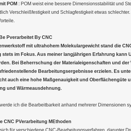
mit POM
: POM weist eine bessere Dimensionsstabilität und Steifi
tlich Verschleißfestigkeit und Schlagfestigkeit etwas schlechte
rteile.
B
e
P
verarbeitet
B
y CNC
enwerkstoff mit ultrahohem Molekulargewicht stand die CN
g stets im Fokus. Aus meiner langjährigen Erfahrung kan
erden. Bei Beherrschung der Materialeigenschaften und de
ufriedenstellende Bearbeitungsergebnisse erzielen. Es unte
icht auch eine hohe Maßgenauigkeit und Oberflächengüte u
ung und Wärmeausdehnung.
werde ich die Bearbeitbarkeit anhand mehrerer Dimensionen sy
re CNC
P
Verarbeitung
M
Ethoden
ich für verschiedene CNC-Bearbeitungsverfahren, darunter D