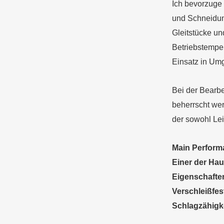
Ich bevorzuge
und Schneidunt
Gleitstücke un
Betriebstemper
Einsatz in Um
Bei der Bearbe
beherrscht wer
der sowohl Lei
Main
P
erfor
Einer der Ha
Eigenschaften
Verschleißfes
Schlagzähigkei