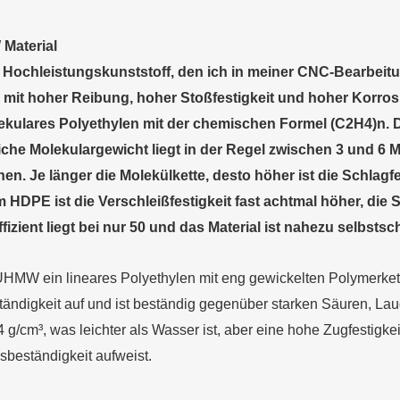
W
M
aterial
Hochleistungskunststoff, den ich in meiner CNC-Bearbeitun
it hoher Reibung, hoher Stoßfestigkeit und hoher Korros
kulares Polyethylen mit der chemischen Formel (C2H4)n. Di
iche Molekulargewicht liegt in der Regel zwischen 3 und 6 
nen. Je länger die Molekülkette, desto höher ist die Schlagfe
HDPE ist die Verschleißfestigkeit fast achtmal höher, die S
izient liegt bei nur 50 und das Material ist nahezu selbsts
t UHMW ein lineares Polyethylen mit eng gewickelten Polymerke
ändigkeit auf und ist beständig gegenüber starken Säuren, Lau
 g/cm³, was leichter als Wasser ist, aber eine hohe Zugfestigk
beständigkeit aufweist.