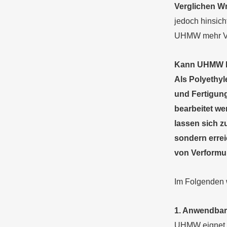
Verglichen
W
jedoch hinsich
UHMW mehr Vo
Kann UHMW
Als Polyethyl
und Fertigun
bearbeitet w
lassen sich z
sondern erre
von Verform
Im Folgenden 
1. Anwendba
UHMW eignet s