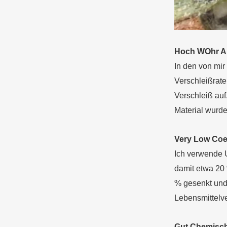
Hoch
W
Ohr
A
In den von mir
Verschleißrate
Verschleiß auf
Material wurde
Very
L
ow
C
oe
Ich verwende U
damit etwa 20 
% gesenkt und
Lebensmittelve
Gut
C
hemisc