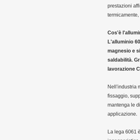
prestazioni aff
termicamente, m
Cos'è l'allum
L'alluminio 60
magnesio e sil
saldabilità. G
lavorazione 
Nell'industria 
fissaggio, supp
mantenga le di
applicazione.
La lega 6061 è