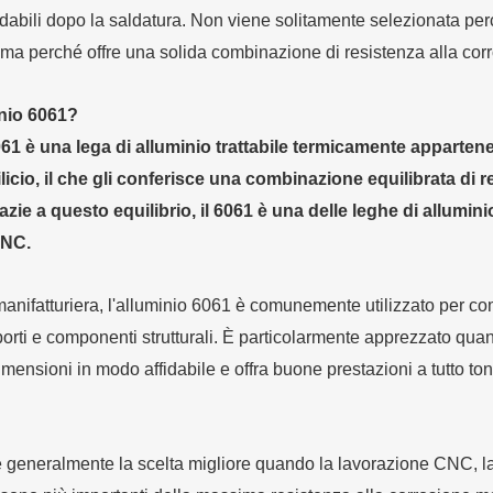
idabili dopo la saldatura. Non viene solitamente selezionata perch
a perché offre una solida combinazione di resistenza alla corros
inio 6061?
61 è una lega di alluminio trattabile termicamente appartene
icio, il che gli conferisce una combinazione equilibrata di re
razie a questo equilibrio, il 6061 è una delle leghe di allumini
CNC.
manifatturiera, l'alluminio 6061 è comunemente utilizzato per compo
orti e componenti strutturali. È particolarmente apprezzato quand
mensioni in modo affidabile e offra buone prestazioni a tutto t
 generalmente la scelta migliore quando la lavorazione CNC, la r