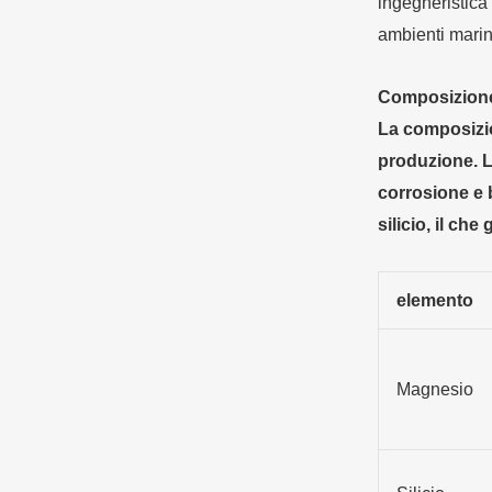
ingegneristica
ambienti marini
Composizione 
La composizio
produzione. L
corrosione e 
silicio, il ch
elemento
Magnesio