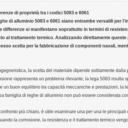
ferenze di proprietà tra i codici 5083 e 6061
he di alluminio 5083 e 6061 siano entrambe versatili per l'im
e differenze si manifestano soprattutto in termini di resiste
 al trattamento termico. Analizzando direttamente queste 
sso scelta per la fabbricazione di componenti navali, mentre 
ngegneristica, la scelta del materiale dipende solitamente dalla 
rosione rappresenta un problema rilevante, la lega 5083 risulta 
e un buon equilibrio tra capacità meccaniche e prestazioni, la l
ssa famiglia di leghe di alluminio non può essere considerata co
confronto più chiaro, è utile esaminare una per una le principali 
uando la corrosione, la resistenza e il trattamento termico ven