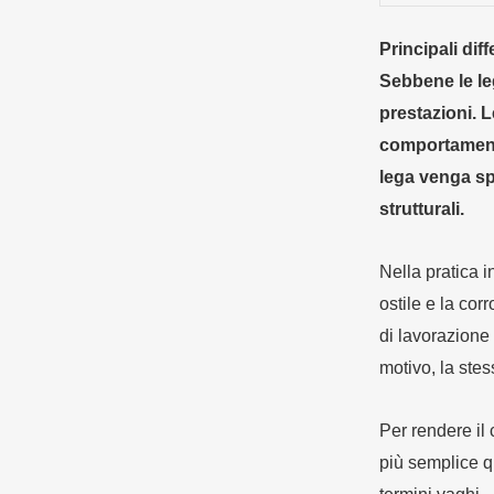
Principali dif
Sebbene le leg
prestazioni. L
comportamento
lega venga spe
strutturali.
Nella pratica i
ostile e la cor
di lavorazione 
motivo, la ste
Per rendere il 
più semplice q