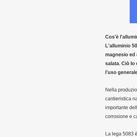
Cos'è l'allum
L'alluminio 5
magnesio ed è
salata. Ciò lo
l'uso general
Nella produzion
cantieristica n
importante dell
corrosione e c
La lega 5083 è