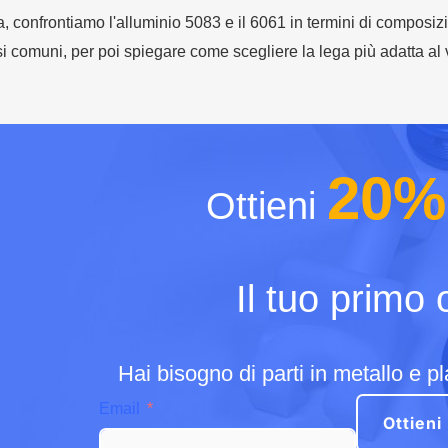
, confrontiamo l'alluminio 5083 e il 6061 in termini di composizio
si comuni, per poi spiegare come scegliere la lega più adatta al 
20%
Ottieni
Il tuo primo 
Hai bisogno di parti in metallo e p
Email
Ottieni