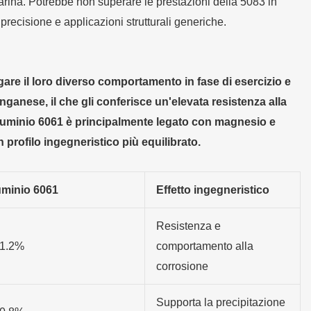
arina. Potrebbe non superare le prestazioni della 5083 in
precisione e applicazioni strutturali generiche.
are il loro diverso comportamento in fase di esercizio e
anese, il che gli conferisce un'elevata resistenza alla
alluminio 6061 è principalmente legato con magnesio e
n profilo ingegneristico più equilibrato.
uminio 6061
Effetto ingegneristico
Resistenza e
-1.2%
comportamento alla
corrosione
Supporta la precipitazione