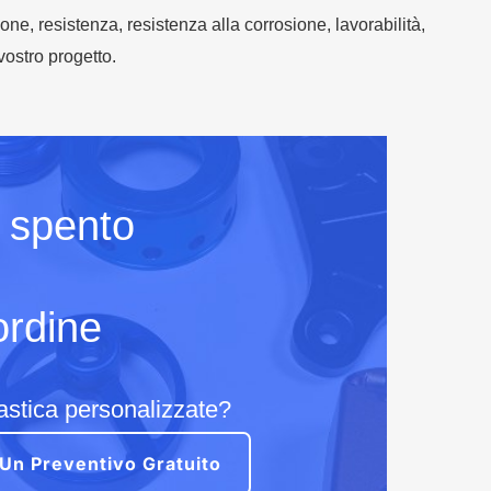
ne, resistenza, resistenza alla corrosione, lavorabilità,
vostro progetto.
spento
ordine
lastica personalizzate?
 Un Preventivo Gratuito