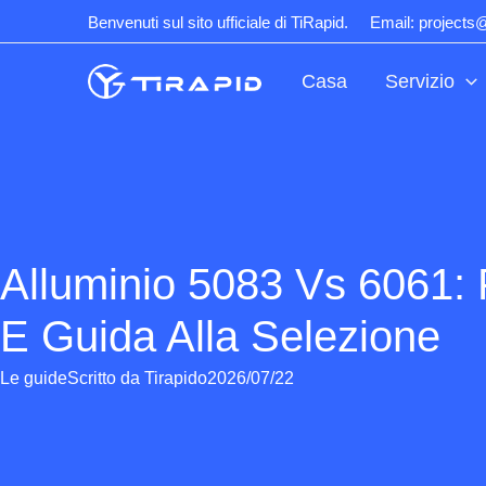
Salta
Benvenuti sul sito ufficiale di TiRapid.
Email: projects
al
contenuto
Casa
Servizio
Alluminio 5083 Vs 6061: 
E Guida Alla Selezione
Le guide
Scritto da
Tirapido
2026/07/22